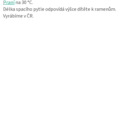
Praní
na 30 °C.
Délka spacího pytle odpovídá výšce dítěte k ramenům.
Vyrábíme v ČR.