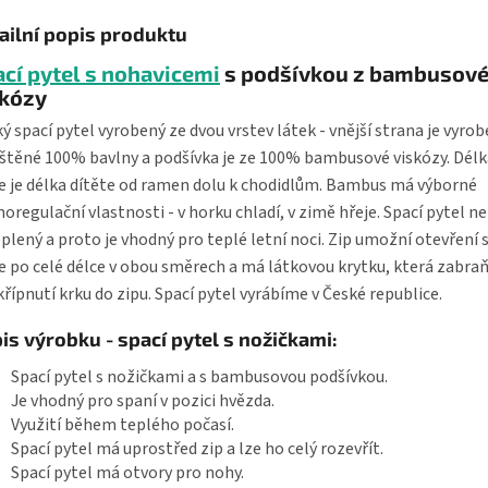
ailní popis produktu
cí pytel s nohavicemi
s podšívkou z bambusov
skózy
ý spací pytel vyrobený ze dvou vrstev látek - vnější strana je vyrob
štěné 100% bavlny a podšívka je ze 100% bambusové viskózy. Délk
e je délka dítěte od ramen dolu k chodidlům. Bambus má výborné
oregulační vlastnosti - v horku chladí, v zimě hřeje. Spací pytel ne
plený a proto je vhodný pro teplé letní noci. Zip umožní otevření 
e po celé délce v obou směrech a má látkovou krytku, která zabra
křípnutí krku do zipu. Spací pytel vyrábíme v České republice.
is výrobku - spací pytel s nožičkami:
Spací pytel s nožičkami a s bambusovou podšívkou.
Je vhodný pro spaní v pozici hvězda.
Využití během teplého počasí.
Spací pytel má uprostřed zip a lze ho celý rozevřít.
Spací pytel má otvory pro nohy.