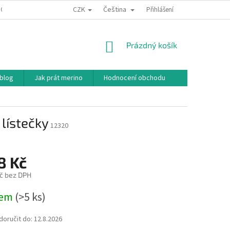
CZK
Čeština
ODNÍ PODMÍNKY
PODMÍNKY OCHRANY OSOBNÍCH ÚDAJŮ
Přihlášení
JAK NAKU
NÁKUPNÍ
Prázdný košík
KOŠÍK
 blog
Jak prát merino
Hodnocení obchodu
 lístečky
12320
8 Kč
č bez DPH
dem
(>5 ks)
oručit do:
12.8.2026