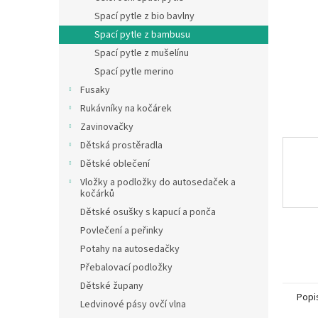
n
Spací pytle z bio bavlny
e
Spací pytle z bambusu
l
Spací pytle z mušelínu
Spací pytle merino
Fusaky
Rukávníky na kočárek
Zavinovačky
Dětská prostěradla
Dětské oblečení
Vložky a podložky do autosedaček a
kočárků
Dětské osušky s kapucí a ponča
Povlečení a peřinky
Potahy na autosedačky
Přebalovací podložky
Dětské župany
Popi
Ledvinové pásy ovčí vlna