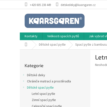
Přejít
+420 605 238 449
detskedeky@kaarsgaren.cz
na
obsah
Kontakty
Velikosti spacích pytlů
Jak vybrat 
Domů
Dětské spací pytle
Spací pytle z bambus
P
Letn
o
Přeskočit
s
Průměr
Neohod
Kategorie
kategorie
t
hodnoce
r
produkt
Dětské deky
a
je
Chrániče matrací a prostěradla
0,0
n
z
Dětské spací pytle
n
5
í
Letní spací pytle
hvězdič
p
Zimní spací pytle
a
Celoroční spací pytle