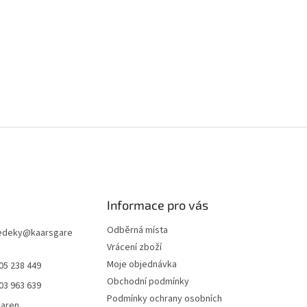
Informace pro vás
Odběrná místa
edeky
@
kaarsgare
Vrácení zboží
Moje objednávka
05 238 449
Obchodní podmínky
03 963 639
Podmínky ochrany osobních
garen