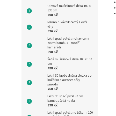
Olivová mušelínová deka 100 ×
130 cm
498 Kč
Merino rukávník černý z ovčí
vlny
696 Kč
Letní spací pytel s nohavicemi
70 cm bambus – modří
kamarádi
898 Kč
Šedá mušelínová deka 100 × 130
cm
498 Kč
Letní 3D biobavlněná vložka do
kočárku a autosedačky –
přírodní
760 Kč
Letní 3D spací pytel 70 cm
bambus šedá koala
898 Kč
Letní spací pytel s nožičkami 100