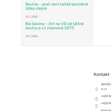
Bavlna – proč není každá bavlněná
látka stejná
31.7.2026
Bio bavlna – čím se liší od běžné
bavlny a co znamená GOTS
29.7.2026
Z
á
p
a
t
Kontakt
í
detsk
n.cz
+420 6
+420 6
kaars