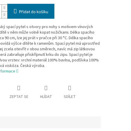
Přidat do košíku
ský spací pytel s otvory pro nohy s motivem vínových
 dítě v něm může volně kopat nožičkami. Délka spacího
cca 90 cm, lze jej prát v pračce při 30 °C. Délka spacího
povídá výšce dítěte k ramenům. Spací pytel má uprostřed
 jej zcela otevřít v obou směrech, navíc má zip látkovou
terá zabraňuje přiskřípnutí krku do zipu. Spací pytel je
dvou vrstev: vrchní materiál 100% bavlna, podšívka 100%
á viskóza. Česká výroba.
informace
ZEPTAT SE
HLÍDAT
SDÍLET