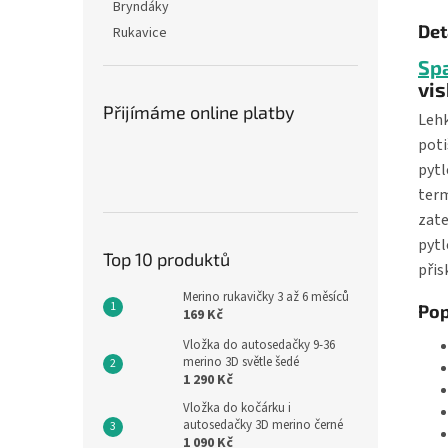
Bryndáky
Det
Rukavice
Spa
vi
Přijímáme online platby
Lehk
poti
pytl
term
zate
pytl
Top 10 produktů
přis
Merino rukavičky 3 až 6 měsíců
Pop
169 Kč
Vložka do autosedačky 9-36
merino 3D světle šedé
1 290 Kč
Vložka do kočárku i
autosedačky 3D merino černé
1 090 Kč