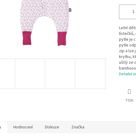
Letní dět
lístečků,
pytle je 
pytle od
zip a lze
krytku, k
ušitý ze 
bambusov
Detailní 
TISK
s
Hodnocení
Diskuze
Značka