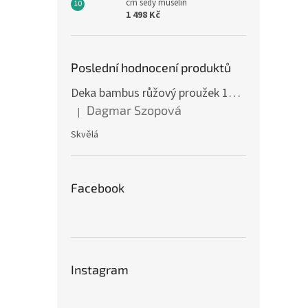
cm šedý mušelín
1 498 Kč
Poslední hodnocení produktů
Deka bambus růžový proužek 160 x 200 cm
Dagmar Szopová
|
Hodnocení produktu je 5 z 5 hvězdiček.
Skvělá
Facebook
Instagram