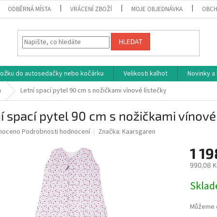
ODBĚRNÁ MÍSTA
VRÁCENÍ ZBOŽÍ
MOJE OBJEDNÁVKA
OBCH
HLEDAT
vložku do autosedačky nebo kočárku
Velikosti kalhot
Novinky a
u
Letní spací pytel 90 cm s nožičkami vínové lístečky
í spací pytel 90 cm s nožičkami vínové
né
noceno
Podrobnosti hodnocení
Značka:
Kaarsgaren
ní
1 19
u
990,08 K
Měrná
Skla
cena:
ek.
Můžeme d