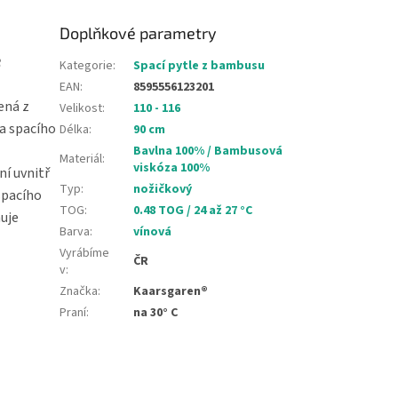
Doplňkové parametry
é
Kategorie
:
Spací pytle z bambusu
EAN
:
8595556123201
ená z
Velikost
:
110 - 116
a spacího
Délka
:
90 cm
Bavlna 100% / Bambusová
Materiál
:
viskóza 100%
ní uvnitř
Typ
:
nožičkový
spacího
TOG
:
0.48 TOG / 24 až 27 °C
ňuje
Barva
:
vínová
Vyrábíme
ČR
v
:
Značka
:
Kaarsgaren®
Praní
:
na 30° C