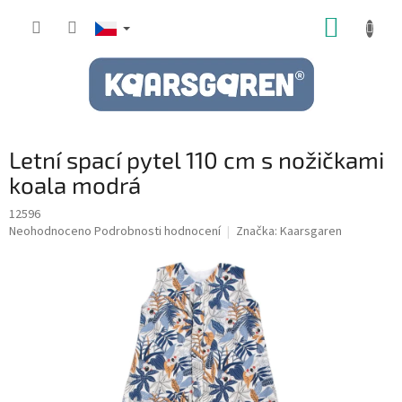
Přejít
NÁKUP
na
obsah
KOŠÍK
Letní spací pytel 110 cm s nožičkami
koala modrá
12596
Průměrné
Neohodnoceno
Podrobnosti hodnocení
Značka:
Kaarsgaren
hodnocení
produktu
je
0,0
z
5
hvězdiček.