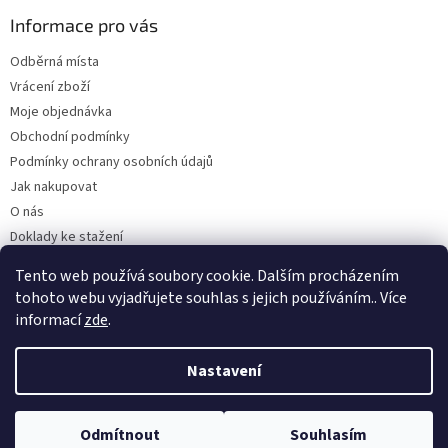
Informace pro vás
Odběrná místa
Vrácení zboží
Moje objednávka
Obchodní podmínky
Podmínky ochrany osobních údajů
Jak nakupovat
O nás
Doklady ke stažení
On-line platby
Tento web používá soubory cookie. Dalším procházením
Velkoobchod
tohoto webu vyjadřujete souhlas s jejich používáním.. Více
informací
zde
.
Nastavení
Vytvořil Shoptet
Odmítnout
Souhlasím
Copyright 2026
Kaarsgaren.cz
. Všechna práva vyhrazena.