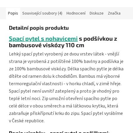
Popis
Související soubory (4)
Hodnocení
Diskuze
Značka
Detailní popis produktu
Spací pytel s nohavicemi
s podšívkou z
bambusové viskózy 110 cm
Lehký spací pytel vyrobený ze dvou vrstev látek - vnější
strana je vyrobená z potištěné 100% bavlny a podšívka je
ze 100% bambusové viskózy. Délka spacího pytle je délka
dítěte od ramen dolu k chodidlům. Bambus má výborné
termoregulační vlastnosti - v horku chladí, v zimě hřeje.
Spací pytel není uvnitř zateplený a proto je vhodný pro
teplé letní noci. Zip umožní otevření spacího pytle po
celé délce v obou směrech a má látkovou krytku, která
zabraňuje přiskřípnutí krku do zipu. Spací pytel vyrábíme
v České republice.
Popis výrobku - spací pytel s nožičkami: