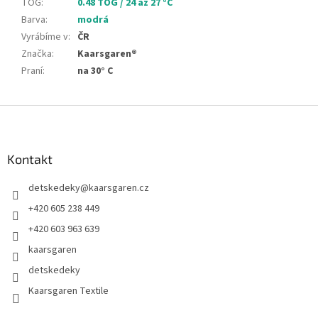
TOG
:
0.48 TOG / 24 až 27 °C
Barva
:
modrá
Vyrábíme v
:
ČR
Značka
:
Kaarsgaren®
Praní
:
na 30° C
Z
á
p
a
Kontakt
t
detskedeky
@
kaarsgaren.cz
í
+420 605 238 449
+420 603 963 639
kaarsgaren
detskedeky
Kaarsgaren Textile