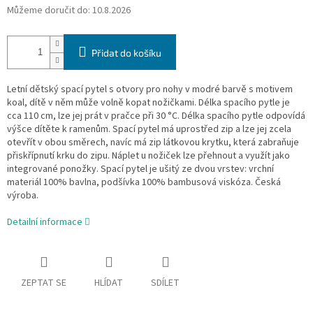
Můžeme doručit do:
10.8.2026
Přidat do košíku
Letní dětský spací pytel s otvory pro nohy v modré barvě s motivem
koal, dítě v něm může volně kopat nožičkami. Délka spacího pytle je
cca 110 cm, lze jej prát v pračce při 30 °C. Délka spacího pytle odpovídá
výšce dítěte k ramenům. Spací pytel má uprostřed zip a lze jej zcela
otevřít v obou směrech, navíc má zip látkovou krytku, která zabraňuje
přiskřípnutí krku do zipu. Náplet u nožiček lze přehnout a využít jako
integrované ponožky. Spací pytel je ušitý ze dvou vrstev: vrchní
materiál 100% bavlna, podšívka 100% bambusová viskóza. Česká
výroba.
Detailní informace
ZEPTAT SE
HLÍDAT
SDÍLET