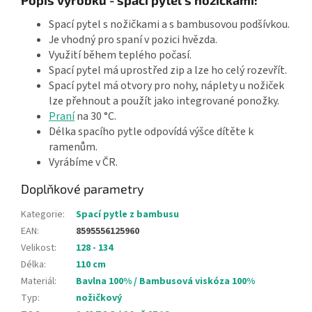
Spací pytel s nožičkami a s bambusovou podšívkou.
Je vhodný pro spaní v pozici hvězda.
Využití během teplého počasí.
Spací pytel má uprostřed zip a lze ho celý rozevřít.
Spací pytel má otvory pro nohy, náplety u nožiček
lze přehnout a použít jako integrované ponožky.
Praní
na 30 °C.
Délka spacího pytle odpovídá výšce dítěte k
ramenům.
Vyrábíme v ČR.
Doplňkové parametry
Kategorie
:
Spací pytle z bambusu
EAN
:
8595556125960
Velikost
:
128 - 134
Délka
:
110 cm
Materiál
:
Bavlna 100% / Bambusová viskóza 100%
Typ
:
nožičkový