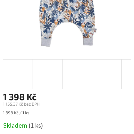
1 398 Kč
1 155,37 Kč bez DPH
Měrná
1 398 Kč / 1 ks
cena:
Skladem
(1 ks)