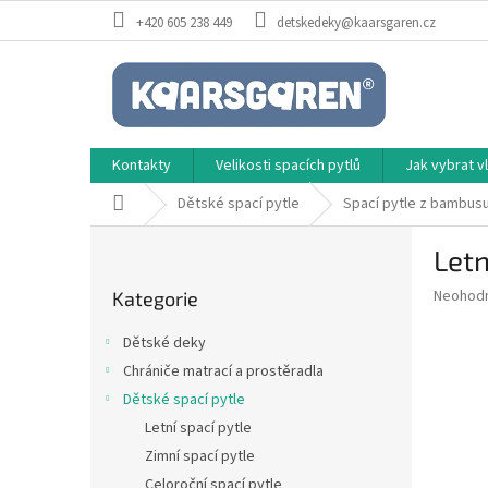
Přejít
+420 605 238 449
detskedeky@kaarsgaren.cz
na
obsah
Kontakty
Velikosti spacích pytlů
Jak vybrat 
Domů
Dětské spací pytle
Spací pytle z bambus
P
Letn
o
Přeskočit
s
Průměr
Neohod
Kategorie
kategorie
t
hodnoce
r
produkt
Dětské deky
a
je
Chrániče matrací a prostěradla
0,0
n
z
Dětské spací pytle
n
5
í
Letní spací pytle
hvězdič
p
Zimní spací pytle
a
Celoroční spací pytle