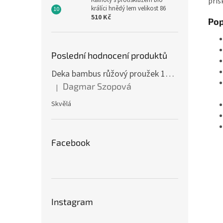
přis
Kalhoty s protiskluzem bio
králíci hnědý lem velikost 86
510 Kč
Pop
Poslední hodnocení produktů
Deka bambus růžový proužek 160 x 200 cm
Dagmar Szopová
|
Hodnocení produktu je 5 z 5 hvězdiček.
Skvělá
Facebook
Instagram