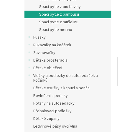
n
Spací pytle z bio bavlny
e
Spací pytle z bambusu
l
Spací pytle z mušelínu
Spací pytle merino
Fusaky
Rukávníky na kočárek
Zavinovačky
Dětská prostěradla
Dětské oblečení
Vložky a podložky do autosedaček a
kočárků
Dětské osušky s kapucí a ponča
Povlečení a peřinky
Potahy na autosedačky
Přebalovací podložky
Dětské župany
Ledvinové pásy ovčí vlna