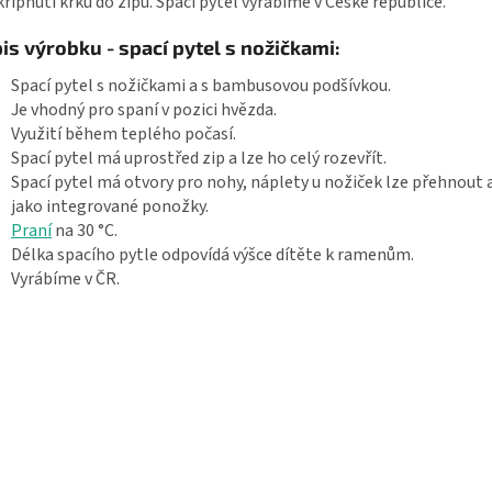
křípnutí krku do zipu. Spací pytel vyrábíme v České republice.
is výrobku - spací pytel s nožičkami:
Spací pytel s nožičkami a s bambusovou podšívkou.
Je vhodný pro spaní v pozici hvězda.
Využití během teplého počasí.
Spací pytel má uprostřed zip a lze ho celý rozevřít.
Spací pytel má otvory pro nohy, náplety u nožiček lze přehnout 
jako integrované ponožky.
Praní
na 30 °C.
Délka spacího pytle odpovídá výšce dítěte k ramenům.
Vyrábíme v ČR.