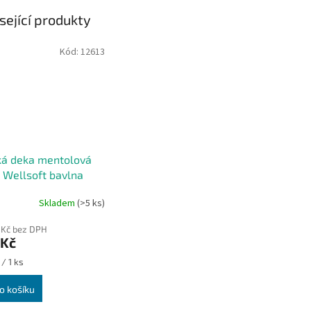
sející produkty
Kód:
12613
ká deka mentolová
 Wellsoft bavlna
Skladem
(>5 ks)
 Kč bez DPH
 Kč
/ 1 ks
o košíku