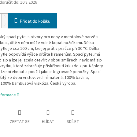
oručit do:
10.8.2026
Přidat do košíku
ský spací pytel s otvory pro nohy v mentolové barvě s
oal, dítě v něm může volně kopat nožičkami. Délka
ytle je cca 100 cm, lze jej prát v pračce při 30 °C. Délka
pytle odpovídá výšce dítěte k ramenům. Spací pytel má
 zip a lze jej zcela otevřít v obou směrech, navíc má zip
krytku, která zabraňuje přiskřípnutí krku do zipu. Náplety
 lze přehnout a použít jako integrované ponožky. Spací
ušitý ze dvou vrstev: vrchní materiál 100% bavlna,
 100% bambusová viskóza. Česká výroba.
informace
ZEPTAT SE
HLÍDAT
SDÍLET