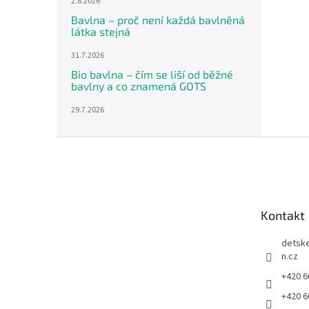
2.8.2026
Bavlna – proč není každá bavlněná
látka stejná
31.7.2026
Bio bavlna – čím se liší od běžné
bavlny a co znamená GOTS
29.7.2026
Z
á
p
a
t
Kontakt
í
detsk
n.cz
+420 6
+420 6