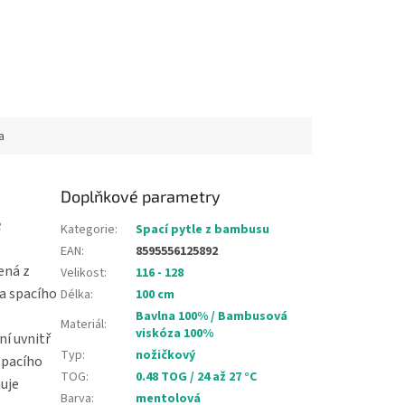
a
Doplňkové parametry
é
Kategorie
:
Spací pytle z bambusu
EAN
:
8595556125892
ená z
Velikost
:
116 - 128
a spacího
Délka
:
100 cm
Bavlna 100% / Bambusová
Materiál
:
viskóza 100%
ní uvnitř
Typ
:
nožičkový
spacího
TOG
:
0.48 TOG / 24 až 27 °C
ňuje
Barva
:
mentolová