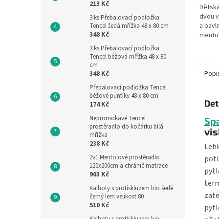
213 Kč
Dětská
dvou v
3 ks Přebalovací podložka
a bavln
Tencel šedá mřížka 48 x 80 cm
348 Kč
mentol
polyes
3 ks Přebalovací podložka
spodní
Tencel béžová mřížka 48 x 80
bavlny.
cm
348 Kč
Popi
Přebalovací podložka Tencel
béžové puntíky 48 x 80 cm
Det
174 Kč
Nepromokavé Tencel
Spa
prostěradlo do kočárku bílá
vi
mřížka
238 Kč
Lehk
2v1 Mentolové prostěradlo
poti
120x200cm a chránič matrace
pytl
903 Kč
term
Kalhoty s protiskluzem bio šedé
zate
černý lem velikost 80
510 Kč
pytl