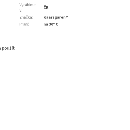
Vyrábíme
ČR
v
:
Značka
:
Kaarsgaren®
Praní
:
na 30° C
a použít