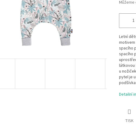
Můžeme d
Letní dět
motivem k
spacího p
spacího 
uprostřed
látkovou 
u nožiček
pytel je 
podšívka
Detailní 
TISK