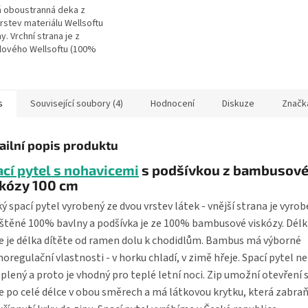
 oboustranná deka z
rstev materiálu Wellsoftu
y. Vrchní strana je z
ového Wellsoftu (100%
ter) s výšivkou koaly a
 strana je ze 100%
..
s
Související soubory (4)
Hodnocení
Diskuze
Značk
ailní popis produktu
cí pytel s nohavicemi
s podšívkou z bambusov
skózy 100 cm
ý spací pytel vyrobený ze dvou vrstev látek - vnější strana je vyrob
štěné 100% bavlny a podšívka je ze 100% bambusové viskózy. Délk
e je délka dítěte od ramen dolu k chodidlům. Bambus má výborné
oregulační vlastnosti - v horku chladí, v zimě hřeje. Spací pytel ne
plený a proto je vhodný pro teplé letní noci. Zip umožní otevření 
e po celé délce v obou směrech a má látkovou krytku, která zabra