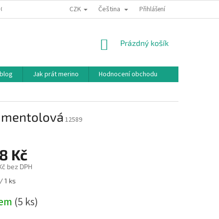
CZK
Čeština
ODNÍ PODMÍNKY
PODMÍNKY OCHRANY OSOBNÍCH ÚDAJŮ
Přihlášení
JAK NAKU
NÁKUPNÍ
Prázdný košík
KOŠÍK
 blog
Jak prát merino
Hodnocení obchodu
a mentolová
12589
8 Kč
 Kč bez DPH
/ 1 ks
dem
(5 ks)