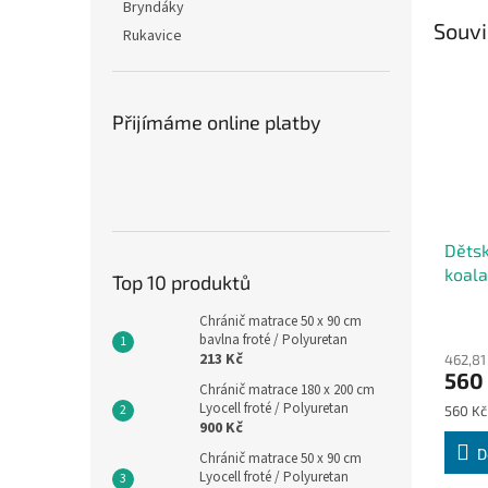
Bryndáky
Souvi
Rukavice
Přijímáme online platby
Děts
koala
Top 10 produktů
Chránič matrace 50 x 90 cm
bavlna froté / Polyuretan
213 Kč
462,81
560
Chránič matrace 180 x 200 cm
Lyocell froté / Polyuretan
Měrná
560 Kč 
900 Kč
cena:
D
Chránič matrace 50 x 90 cm
Lyocell froté / Polyuretan