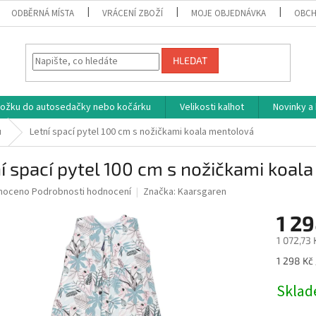
ODBĚRNÁ MÍSTA
VRÁCENÍ ZBOŽÍ
MOJE OBJEDNÁVKA
OBCH
HLEDAT
vložku do autosedačky nebo kočárku
Velikosti kalhot
Novinky a
u
Letní spací pytel 100 cm s nožičkami koala mentolová
í spací pytel 100 cm s nožičkami koal
né
noceno
Podrobnosti hodnocení
Značka:
Kaarsgaren
ní
1 29
u
1 072,73
Měrná
1 298 Kč 
cena:
ek.
Skla