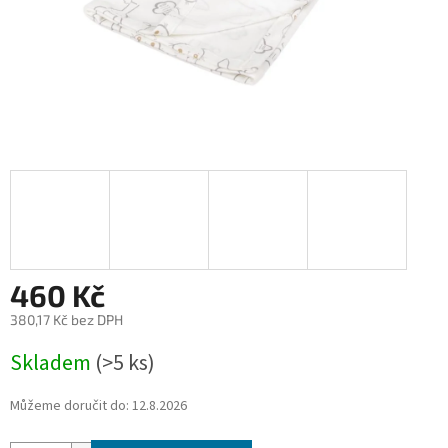
460 Kč
380,17 Kč bez DPH
Měrná
Skladem
(>5 ks)
cena:
Můžeme doručit do:
12.8.2026