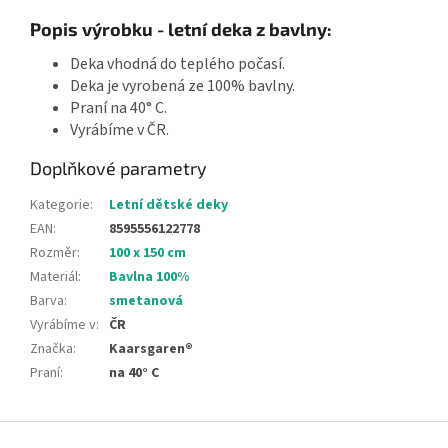
Popis výrobku - letní deka z bavlny:
Deka vhodná do teplého počasí.
Deka je vyrobená ze 100% bavlny.
Praní na 40° C.
Vyrábíme v ČR.
Doplňkové parametry
Kategorie
:
Letní dětské deky
EAN
:
8595556122778
Rozměr
:
100 x 150 cm
Materiál
:
Bavlna 100%
Barva
:
smetanová
Vyrábíme v
:
ČR
Značka
:
Kaarsgaren®
Praní
:
na 40° C
Z