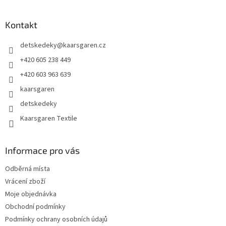
á
p
a
Kontakt
t
detskedeky
@
kaarsgaren.cz
í
+420 605 238 449
+420 603 963 639
kaarsgaren
detskedeky
Kaarsgaren Textile
Informace pro vás
Odběrná místa
Vrácení zboží
Moje objednávka
Obchodní podmínky
Podmínky ochrany osobních údajů