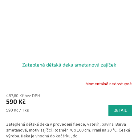
Zateplená dětská deka smetanová zajíček
Momentálně nedostupné
Průměrné
hodnocení
487,60 Kč bez DPH
produktu
590 Kč
je
5,0
Měrná
590 Kč / 1 ks
DETAIL
z
cena:
5
Zateplená dětská deka v provedení fleece, vatelín, bavlna. Barva
hvězdiček.
smetanová, motiv zajíčci. Rozměr 70 x 100 cm. Praní na 30 °C. Česká
výroba. Deka je vhodná do kočárku, do...