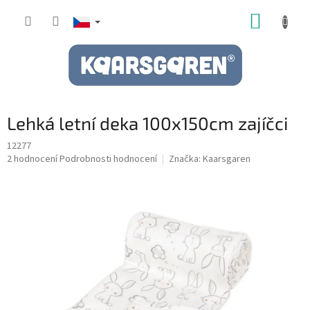
Přejít
NÁKUP
na
obsah
KOŠÍK
Lehká letní deka 100x150cm zajíčci
12277
Průměrné
2 hodnocení
Podrobnosti hodnocení
Značka:
Kaarsgaren
hodnocení
produktu
je
5,0
z
5
hvězdiček.