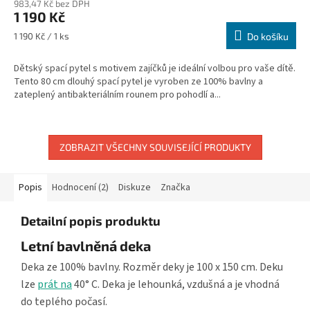
983,47 Kč bez DPH
1 190 Kč
Měrná
1 190 Kč / 1 ks
Do košíku
cena:
Dětský spací pytel s motivem zajíčků je ideální volbou pro vaše dítě.
Tento 80 cm dlouhý spací pytel je vyroben ze 100% bavlny a
zateplený antibakteriálním rounem pro pohodlí a...
ZOBRAZIT VŠECHNY SOUVISEJÍCÍ PRODUKTY
Popis
Hodnocení (2)
Diskuze
Značka
Detailní popis produktu
Letní bavlněná deka
Deka ze 100% bavlny. Rozměr deky je 100 x 150 cm. Deku
lze
prát na
40° C. Deka je lehounká, vzdušná a je vhodná
do teplého počasí.