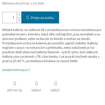
Můžeme doručit do:
12.8.2026
Přidat do košíku
Dětské kalhoty ve velikosti 68 s protiskluzovou vrstvou na kolenou pro
pohodlné lezení v interiéru. Když děti začínají lézt, jsou nestabilní a na
plovoucí podlaze, nebo na linu jim to klouže a mohou se uhodit.
Protiskluzová vrstva na kolenou jim pomůže zajistit stabilitu. Kalhoty
mají lem v pase i na nohavicích a přehnutím, nebo natažením je lze
používat delší dobu než kalhoty klasické - vydrží i přes dvě velikosti.
Kalhoty jsou vyrobené v ČR z bio-bavlny. Lze je prát otočené naruby v
pračce při 40 °C, protiskluzová kolena se nesmí žehlit.
Detailní informace
ZEPTAT SE
HLÍDAT
SDÍLET