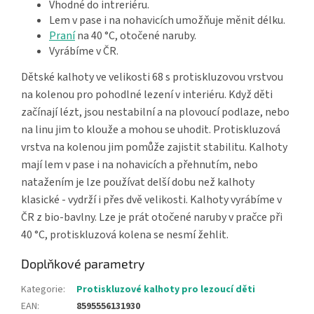
Vhodné do intreriéru.
Lem v pase i na nohavicích umožňuje měnit délku.
Praní
na 40 °C, otočené naruby.
Vyrábíme v ČR.
Dětské kalhoty ve velikosti 68 s protiskluzovou vrstvou
na kolenou pro pohodlné lezení v interiéru. Když děti
začínají lézt, jsou nestabilní a na plovoucí podlaze, nebo
na linu jim to klouže a mohou se uhodit. Protiskluzová
vrstva na kolenou jim pomůže zajistit stabilitu. Kalhoty
mají lem v pase i na nohavicích a přehnutím, nebo
natažením je lze používat delší dobu než kalhoty
klasické - vydrží i přes dvě velikosti. Kalhoty vyrábíme v
ČR z bio-bavlny. Lze je prát otočené naruby v pračce při
40 °C, protiskluzová kolena se nesmí žehlit.
Doplňkové parametry
Kategorie
:
Protiskluzové kalhoty pro lezoucí děti
EAN
:
8595556131930