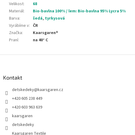
Velikost
:
68
Materiál
:
Bio-bavlna 100% / lem: Bio-bavlna 95% Lycra 5%
Barva
:
šedá
,
tyrkysová
Vyrábíme v
:
ČR
Značka
:
Kaarsgaren®
Praní
:
na 40° C
Z
á
p
a
Kontakt
t
detskedeky
@
kaarsgaren.cz
í
+420 605 238 449
+420 603 963 639
kaarsgaren
detskedeky
Kaarsgaren Textile