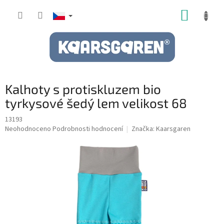
Přejít
NÁKUP
na
obsah
KOŠÍK
Kalhoty s protiskluzem bio
tyrkysové šedý lem velikost 68
13193
Průměrné
Neohodnoceno
Podrobnosti hodnocení
Značka:
Kaarsgaren
hodnocení
produktu
je
0,0
z
5
hvězdiček.