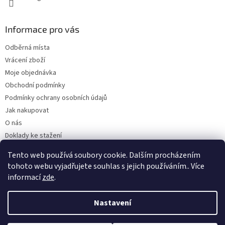
Informace pro vás
Odběrná místa
Vrácení zboží
Moje objednávka
Obchodní podmínky
Podmínky ochrany osobních údajů
Jak nakupovat
O nás
Doklady ke stažení
On-line platby
Tento web používá soubory cookie. Dalším procházením
Velkoobchod
tohoto webu vyjadřujete souhlas s jejich používáním.. Více
informací
zde
.
Nastavení
Vytvořil Shoptet