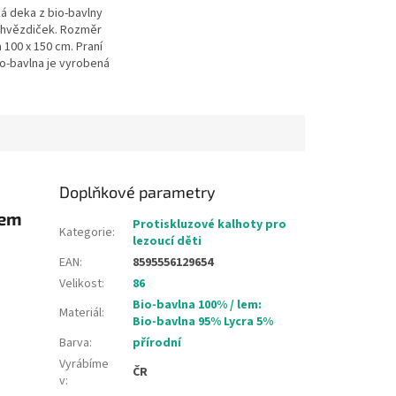
ká deka z bio-bavlny
 hvězdiček. Rozměr
 100 x 150 cm. Praní
io-bavlna je vyrobená
tifikované příze.
robená v České...
Doplňkové parametry
vem
Protiskluzové kalhoty pro
Kategorie
:
lezoucí děti
EAN
:
8595556129654
Velikost
:
86
Bio-bavlna 100% / lem:
Materiál
:
Bio-bavlna 95% Lycra 5%
Barva
:
přírodní
Vyrábíme
ČR
v
: