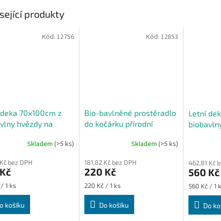
sející produkty
Kód:
12756
Kód:
12853
 deka 70x100cm z
Bio-bavlněné prostěradlo
Letní de
vlny hvězdy na
do kočárku přírodní
biobavln
dní
hvězdy
přírodní
Skladem
(>5 ks)
Skladem
(>5 ks)
 Kč bez DPH
181,82 Kč bez DPH
462,81 Kč 
 Kč
220 Kč
560 Kč
Měrná
Měrná
/ 1 ks
220 Kč / 1 ks
560 Kč / 1 
cena:
cena:
o košíku
Do košíku
Do ko