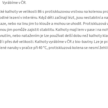
Vyrábíme v ČR.
ké kalhoty ve velikosti 86 s protiskluzovou vrstvou na kolenou pr
dlné lezení v interiéru. Když děti začínají lézt, jsou nestabilní a n
aze, nebo na linu jim to klouže a mohou se uhodit. Protiskluzová 
nou jim pomůže zajistit stabilitu. Kalhoty mají lem v pase i na noh
nutím, nebo natažením je lze používat delší dobu než kalhoty klas
ží i přes dvě velikosti. Kalhoty vyrábíme v ČR z bio-bavlny. Lze je p
ené naruby v pračce při 40 °C, protiskluzová kolena se nesmí žehli