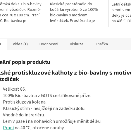
dětská deka z bio-bavlny
Klasické prostěradlo do
Letní děts
ivem hvězdiček. Rozměr
kočárku vyrobené ze 100%
s motivem
e cca 70 x 100 cm. Praní
bio-bavlny s motivem
deky je cca
C. Bio-bavlna je
hvězdiček. Prostěradlo je
na 40° C. B
ná z GOTS certifikované
vhodné na matraci 35 x 75 cm.
z GOTS cer
 Deka je vyrobená v
Praní na 40 °C. Česká výroba.
Deka je vy
..
s
Videa (1)
Hodnocení
Diskuze
Značka
ailní popis produktu
ské protiskluzové kalhoty z bio-bavlny s moti
ězdiček
Velikost 86.
100% Bio-bavlna z GOTS certifikované příze.
Protiskluzová kolena.
Klasický střih - nesjíždějí na zadečku dolu.
Vhodné do intreriéru.
Lem v pase i na nohavicích umožňuje měnit délku.
Praní
na 40 °C, otočené naruby.