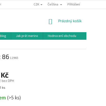
CZK
Čeština
ODNÍ PODMÍNKY
PODMÍNKY OCHRANY OSOBNÍCH ÚDAJŮ
Přihlášení
JAK NAKU
NÁKUPNÍ
Prázdný košík
KOŠÍK
 blog
Jak prát merino
Hodnocení obchodu
t 86
12965
 Kč
č bez DPH
1 ks
dem
(>5 ks)