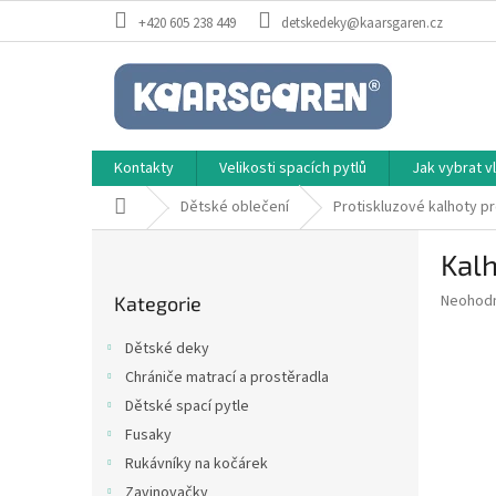
Přejít
+420 605 238 449
detskedeky@kaarsgaren.cz
na
obsah
Kontakty
Velikosti spacích pytlů
Jak vybrat 
Domů
Dětské oblečení
Protiskluzové kalhoty pr
P
Kalh
o
Přeskočit
s
Průměr
Neohod
Kategorie
kategorie
t
hodnoce
r
produkt
Dětské deky
a
je
Chrániče matrací a prostěradla
0,0
n
z
Dětské spací pytle
n
5
í
Fusaky
hvězdič
p
Rukávníky na kočárek
a
Zavinovačky