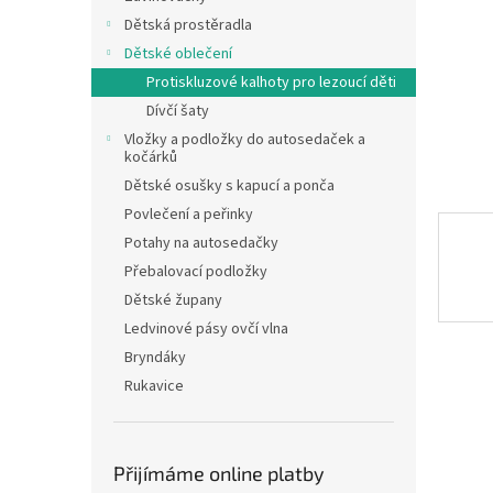
n
Dětská prostěradla
e
Dětské oblečení
l
Protiskluzové kalhoty pro lezoucí děti
Dívčí šaty
Vložky a podložky do autosedaček a
kočárků
Dětské osušky s kapucí a ponča
Povlečení a peřinky
Potahy na autosedačky
Přebalovací podložky
Dětské župany
Ledvinové pásy ovčí vlna
Bryndáky
Rukavice
Přijímáme online platby