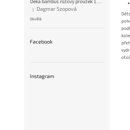
Deka bambus růžový proužek 160 x 200 cm
Dagmar Szopová
|
Hodnocení produktu je 5 z 5 hvězdiček.
Děts
Skvělá
poho
podl
kole
Facebook
přeh
vydr
otoč
Instagram