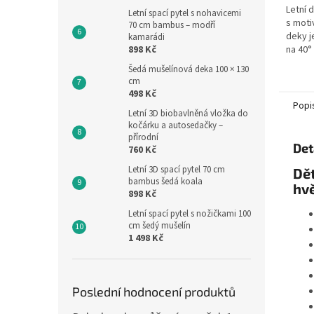
Letní 
Letní spací pytel s nohavicemi
s mot
70 cm bambus – modří
deky j
kamarádi
898 Kč
na 40° 
vyrobe
Šedá mušelínová deka 100 × 130
příze.
cm
České.
498 Kč
Popi
Letní 3D biobavlněná vložka do
kočárku a autosedačky –
přírodní
Det
760 Kč
Letní 3D spací pytel 70 cm
Dět
bambus šedá koala
hv
898 Kč
Letní spací pytel s nožičkami 100
cm šedý mušelín
1 498 Kč
Poslední hodnocení produktů