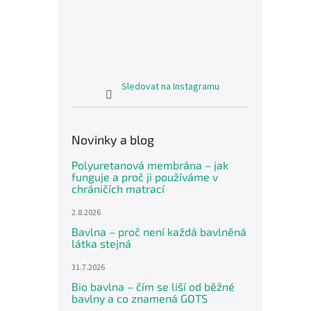
Sledovat na Instagramu
Novinky a blog
Polyuretanová membrána – jak
funguje a proč ji používáme v
chráničích matrací
2.8.2026
Bavlna – proč není každá bavlněná
látka stejná
31.7.2026
Bio bavlna – čím se liší od běžné
bavlny a co znamená GOTS