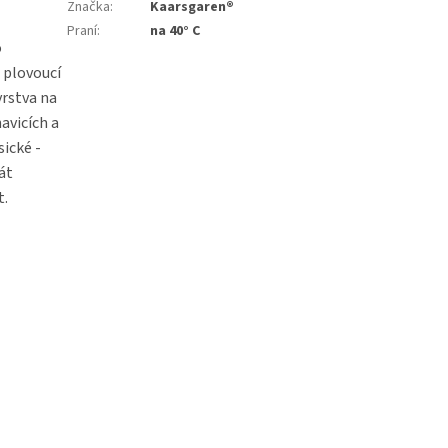
Značka
:
Kaarsgaren®
Praní
:
na 40° C
o
a plovoucí
vrstva na
avicích a
ické -
rát
t.