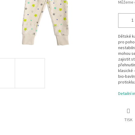
Můžeme d
Dětské ka
pro pohod
nestabiln
mohou se 
zajistit s
přehnutím
klasické 
bio-bavln
protisklu
Detailní 
TISK