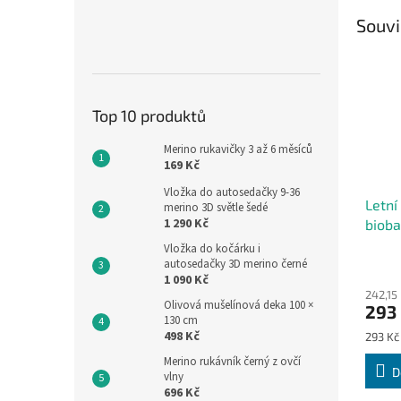
Souvi
Top 10 produktů
Merino rukavičky 3 až 6 měsíců
169 Kč
Vložka do autosedačky 9-36
Letní
merino 3D světle šedé
1 290 Kč
bioba
příro
Vložka do kočárku i
autosedačky 3D merino černé
1 090 Kč
242,15
Olivová mušelínová deka 100 ×
293
130 cm
498 Kč
Měrná
293 Kč 
cena:
Merino rukávník černý z ovčí
D
vlny
696 Kč