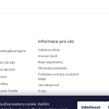
Informace pro vás
Odběrná místa
edeky
@
kaarsgare
Vrácení zboží
Moje objednávka
05 238 449
Obchodní podmínky
03 963 639
Podmínky ochrany osobních
garen
údajů
edeky
Jak nakupovat
aren Textile
O nás
Doklady ke stažení
On-line platby
užívá soubory cookie. Dalším
Odmítnout