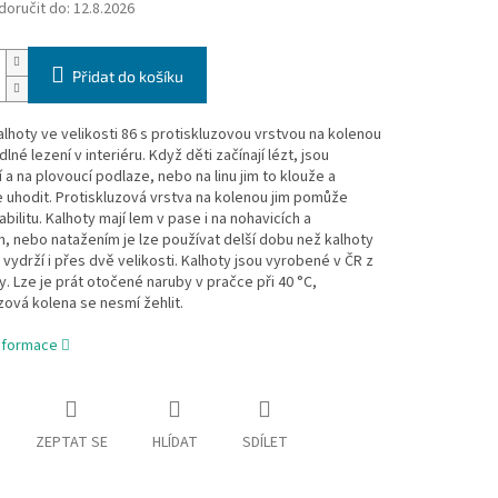
oručit do:
12.8.2026
Přidat do košíku
lhoty ve velikosti 86 s protiskluzovou vrstvou na kolenou
lné lezení v interiéru. Když děti začínají lézt, jsou
í a na plovoucí podlaze, nebo na linu jim to klouže a
uhodit. Protiskluzová vrstva na kolenou jim pomůže
tabilitu. Kalhoty mají lem v pase i na nohavicích a
, nebo natažením je lze používat delší dobu než kalhoty
- vydrží i přes dvě velikosti. Kalhoty jsou vyrobené v ČR z
y. Lze je prát otočené naruby v pračce při 40 °C,
zová kolena se nesmí žehlit.
informace
ZEPTAT SE
HLÍDAT
SDÍLET