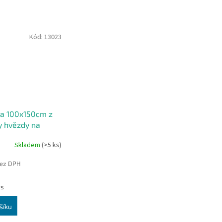
Kód:
13023
ka 100x150cm z
y hvězdy na
Skladem
(>5 ks)
bez DPH
ks
šíku