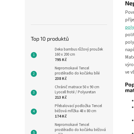
Ne
Povr
příj
pol
poli
Top 10 produktů
poly
napí
Deka bambus růžový proužek
160 x 200 cm
Mate
795 Kč
výro
Nepromokavé Tencel
ve v
prostěradlo do kočárku bílé
238 Kč
Pop
Chránič matrace 50 x 90 cm
mat
Lyocell froté / Polyuretan
213 Kč
Přebalovací podložka Tencel
béžová mřížka 48 x 80 cm
174 Kč
Nepromokavé Tencel
prostěradlo do kočárku béžová