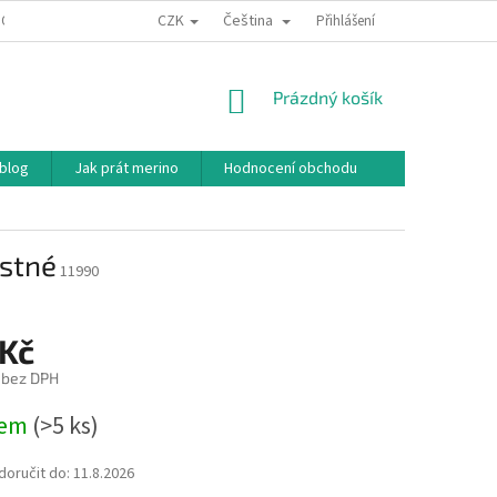
CZK
Čeština
ODNÍ PODMÍNKY
PODMÍNKY OCHRANY OSOBNÍCH ÚDAJŮ
Přihlášení
JAK NAKU
NÁKUPNÍ
Prázdný košík
KOŠÍK
 blog
Jak prát merino
Hodnocení obchodu
ustné
11990
 Kč
č bez DPH
dem
(>5 ks)
oručit do:
11.8.2026