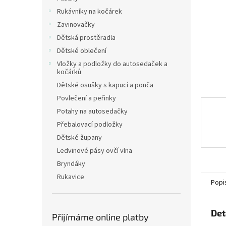
n
Rukávníky na kočárek
e
Zavinovačky
l
Dětská prostěradla
Dětské oblečení
Vložky a podložky do autosedaček a
kočárků
Dětské osušky s kapucí a ponča
Povlečení a peřinky
Potahy na autosedačky
Přebalovací podložky
Dětské župany
Ledvinové pásy ovčí vlna
Bryndáky
Rukavice
Popi
Det
Přijímáme online platby