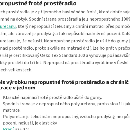
propustné froté prostěradlo
ch prostěradla je z příjemného bavlněného froté, které dobře saje
emné na dotyk. Spodní strana prostěradla je z nepropustného 10
yuretanu
, který nepropouští tekutiny a chrání matraci před pomoč
tím, ale zároveň je prodyšný a tak nepůsobí nadměrné pocení. Dal
uretanu je, že nešustí. Nepropustné prostěradlo je ušité do gumy 
nací prostěradlo, proto skvěle na matraci drží, lze ho prát v pračce
riál je certifikovaný Oeko Tex Standard 100 a vyhovuje požadavků
bky pro děti do tří let. Nepropustná prostěradla vyrábíme v České
šech velikostech.
is výrobku nepropustné froté prostěradlo a chránič
race v jednom
Klasické napínací froté prostěradlo ušité do gumy.
Spodní strana je z nepropustného polyuretanu, proto slouží i ja
matrace.
Polyuretan je tekutinám nepropustný, vzduchu prodyšný, nezpů
pocení, nešustí, je elastický.
Praní
na 60 °C.