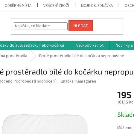
ODBĚRNÁ MÍSTA
VRÁCENÍ ZBOŽÍ
MOJE OBJEDNÁVKA
OBCH
HLEDAT
vložku do autosedačky nebo kočárku
Velikosti kalhot
Novinky a
ná prostěradla
Froté prostěradlo bílé do kočárku nepropustné
é prostěradlo bílé do kočárku neprop
né
noceno
Podrobnosti hodnocení
Značka:
Kaarsgaren
ní
195
u
161,16 K
Měrná
Skla
cena:
ek.
Můžeme d