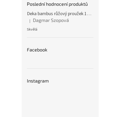
Poslední hodnocení produktů
Deka bambus růžový proužek 160 x 200 cm
Dagmar Szopová
|
Hodnocení produktu je 5 z 5 hvězdiček.
Skvělá
Facebook
Instagram