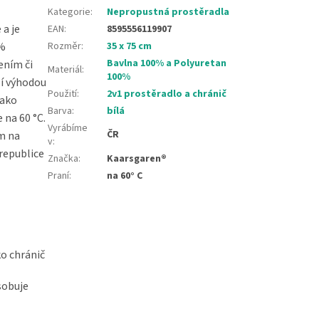
Kategorie
:
Nepropustná prostěradla
 a je
EAN
:
8595556119907
0%
Rozměr
:
35 x 75 cm
Bavlna 100% a Polyuretan
ením či
Materiál
:
100%
ší výhodou
Použití
:
2v1 prostěradlo a chránič
jako
Barva
:
bílá
 na 60 °C.
Vyrábíme
ČR
m na
v
:
 republice
Značka
:
Kaarsgaren®
Praní
:
na 60° C
ko chránič
sobuje