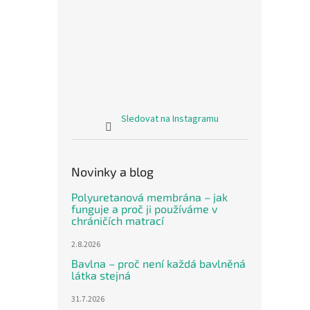
Sledovat na Instagramu
Novinky a blog
Polyuretanová membrána – jak
funguje a proč ji používáme v
chráničích matrací
2.8.2026
Bavlna – proč není každá bavlněná
látka stejná
31.7.2026