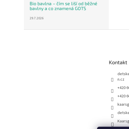
Bio bavlna – čím se liší od běžné
bavlny a co znamená GOTS
29.7.2026
Z
á
p
a
t
Kontakt
í
detsk
n.cz
+420 6
+420 6
kaars
detsk
Kaarsg