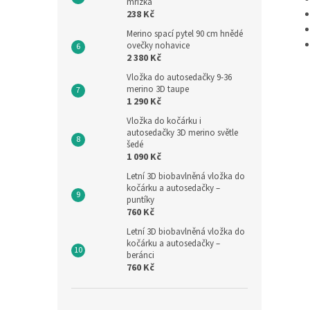
mřížka
238 Kč
Merino spací pytel 90 cm hnědé
ovečky nohavice
2 380 Kč
Vložka do autosedačky 9-36
merino 3D taupe
1 290 Kč
Vložka do kočárku i
autosedačky 3D merino světle
šedé
1 090 Kč
Letní 3D biobavlněná vložka do
kočárku a autosedačky –
puntíky
760 Kč
Letní 3D biobavlněná vložka do
kočárku a autosedačky –
beránci
760 Kč