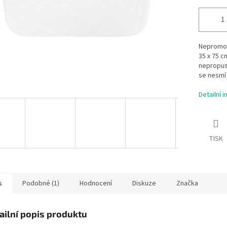
Nepromok
35 x 75 c
nepropu
se nesmí 
Detailní 
TISK
s
Podobné (1)
Hodnocení
Diskuze
Značka
ailní popis produktu