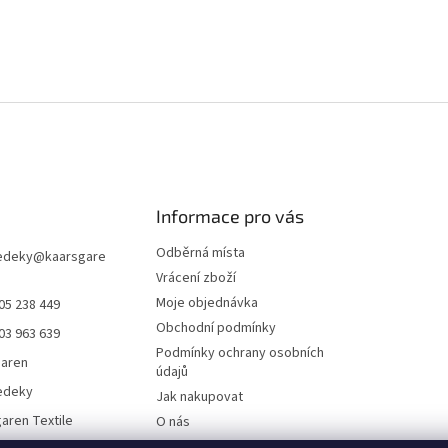
Informace pro vás
Odběrná místa
edeky
@
kaarsgare
Vrácení zboží
Moje objednávka
05 238 449
Obchodní podmínky
03 963 639
Podmínky ochrany osobních
garen
údajů
edeky
Jak nakupovat
aren Textile
O nás
Doklady ke stažení