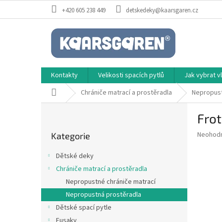
Přejít
+420 605 238 449
detskedeky@kaarsgaren.cz
na
obsah
Kontakty
Velikosti spacích pytlů
Jak vybrat 
Domů
Chrániče matrací a prostěradla
Nepropust
P
Frot
o
Přeskočit
s
Průměr
Neohod
Kategorie
kategorie
t
hodnoce
r
produkt
Dětské deky
a
je
Chrániče matrací a prostěradla
0,0
n
z
Nepropustné chrániče matrací
n
5
í
Nepropustná prostěradla
hvězdič
p
Dětské spací pytle
a
Fusaky