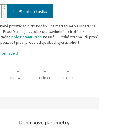
Přidat do košíku
avé prostěradlo do kočárku na matraci ve velikosti cca
m. Prostěradlo je vyrobené z bavlněného froté a z
stného
polyuretanu
.
Praní
na 60 °C. Česká výroba. Při praní
používat prací prostředky, obsahující alkohol !!!
informace
ZEPTAT SE
HLÍDAT
SDÍLET
Doplňkové parametry