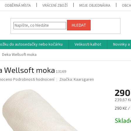
ODBĚRNÁ MÍSTA
VRÁCENÍ ZBOŽÍ
MOJE OBJEDNÁVKA
OBCH
HLEDAT
vložku do autosedačky nebo kočárku
Velikosti kalhot
Novinky a
Deka Wellsoft moka
a Wellsoft moka
13169
né
noceno
Podrobnosti hodnocení
Značka:
Kaarsgaren
ní
290
u
239,67 K
Měrná
290 Kč / 
cena:
ek.
Skla