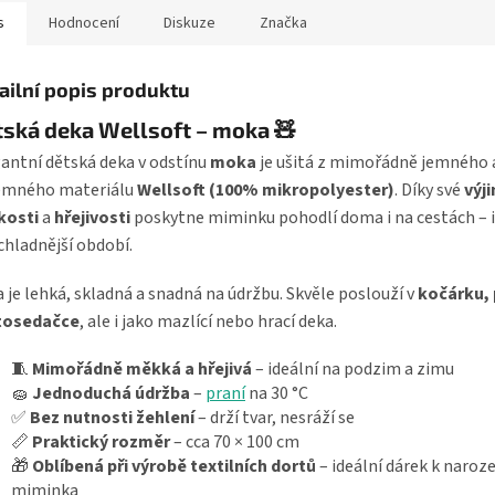
s
Hodnocení
Diskuze
Značka
ailní popis produktu
ská deka Wellsoft – moka 🧸
antní dětská deka v odstínu
moka
je ušitá z mimořádně jemného 
jemného materiálu
Wellsoft (100% mikropolyester)
. Díky své
výj
kosti
a
hřejivosti
poskytne miminku pohodlí doma i na cestách – i
chladnější období.
 je lehká, skladná a snadná na údržbu. Skvěle poslouží v
kočárku, 
utosedačce
, ale i jako mazlící nebo hrací deka.
🧵
Mimořádně měkká a hřejivá
– ideální na podzim a zimu
🧽
Jednoduchá údržba
–
praní
na 30 °C
✅
Bez nutnosti žehlení
– drží tvar, nesráží se
📏
Praktický rozměr
– cca 70 × 100 cm
🎁
Oblíbená při výrobě textilních dortů
– ideální dárek k naroz
miminka