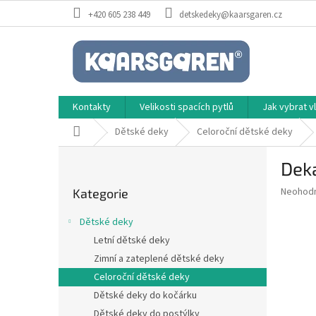
Přejít
+420 605 238 449
detskedeky@kaarsgaren.cz
na
obsah
Kontakty
Velikosti spacích pytlů
Jak vybrat 
Domů
Dětské deky
Celoroční dětské deky
P
Dek
o
Přeskočit
s
Průměr
Neohod
Kategorie
kategorie
t
hodnoce
r
produkt
Dětské deky
a
je
Letní dětské deky
0,0
n
z
Zimní a zateplené dětské deky
n
5
í
Celoroční dětské deky
hvězdič
p
Dětské deky do kočárku
a
Dětské deky do postýlky