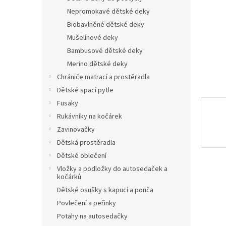
n
Nepromokavé dětské deky
e
Biobavlněné dětské deky
l
Mušelínové deky
Bambusové dětské deky
Merino dětské deky
Chrániče matrací a prostěradla
Dětské spací pytle
Fusaky
Rukávníky na kočárek
Zavinovačky
Dětská prostěradla
Dětské oblečení
Vložky a podložky do autosedaček a
kočárků
Dětské osušky s kapucí a ponča
Povlečení a peřinky
Potahy na autosedačky