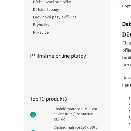
Přebalovací podložky
Popi
Dětské župany
Ledvinové pásy ovčí vlna
Det
Bryndáky
Rukavice
Dět
Eleg
pří
Přijímáme online platby
heb
pro 
Deka
i a
Top 10 produktů
Chránič matrace 50 x 90 cm
bavlna froté / Polyuretan
213 Kč
Chránič matrace 180 x 200 cm