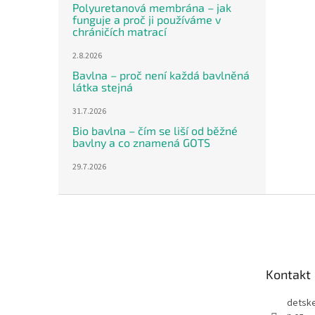
Polyuretanová membrána – jak
funguje a proč ji používáme v
chráničích matrací
2.8.2026
Bavlna – proč není každá bavlněná
látka stejná
31.7.2026
Bio bavlna – čím se liší od běžné
bavlny a co znamená GOTS
29.7.2026
Z
á
p
a
t
Kontakt
í
detsk