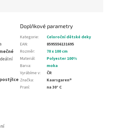
Doplňkové parametry
Kategorie
:
Celoroční dětské deky
a
EAN
:
8595556131695
imečné
Rozměr
:
70 x 100 cm
Materiál
:
Polyester 100%
deální
Barva
:
moka
Vyrábíme v
:
ČR
postýlce
Značka
:
Kaarsgaren®
Praní
:
na 30° C
ení