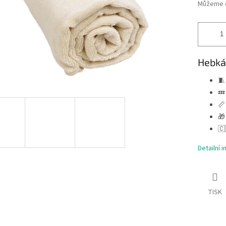
Můžeme d
Hebká 
🧵
💤
📏
🎁
🇨
Detailní 
TISK