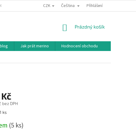
CZK
Čeština
ODNÍ PODMÍNKY
PODMÍNKY OCHRANY OSOBNÍCH ÚDAJŮ
Přihlášení
JAK NAKU
NÁKUPNÍ
Prázdný košík
KOŠÍK
 blog
Jak prát merino
Hodnocení obchodu
 Kč
č bez DPH
1 ks
dem
(5 ks)