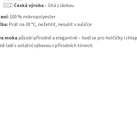
🇨🇿
Česká výroba
– šitá s láskou
ení:
100 % mikropolyester
žba:
Prát na 30 °C, nežehlit, nesušit v sušičce
va moka
působí přírodně a elegantně – hodí se pro holčičky i chla
ně ladí s ostatní výbavou v přírodních tónech.