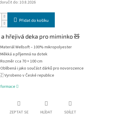
oručit do:
10.8.2026
Přidat do košíku
a hřejivá deka pro miminko 🧸
 Materiál Wellsoft – 100% mikropolyester
 Měkká a příjemná na dotek
 Rozměr cca 70 × 100 cm
 Oblíbená i jako součást dárků pro novorozence
🇿 Vyrobeno v České republice
informace
ZEPTAT SE
HLÍDAT
SDÍLET