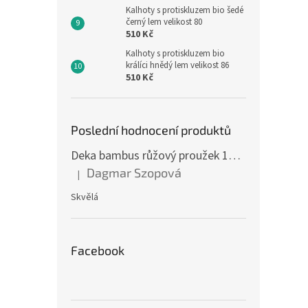
Kalhoty s protiskluzem bio šedé
černý lem velikost 80
510 Kč
Kalhoty s protiskluzem bio
králíci hnědý lem velikost 86
510 Kč
Poslední hodnocení produktů
Deka bambus růžový proužek 160 x 200 cm
Dagmar Szopová
|
Hodnocení produktu je 5 z 5 hvězdiček.
Skvělá
Facebook