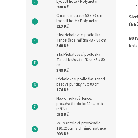
Lyocell froté / Polyuretan
900 Kč
Chránič matrace 50 x 90 cm
Slož
Lyocell froté / Polyuretan
Údr
213 Kč
3 ks Přebalovací podložka
Bar
Tencel šedá mřížka 48 x 80 cm
krás
348 Kč
3 ks Přebalovací podložka
Tencel béžová mřížka 48 x 80
cm
348 Kč
Přebalovací podložka Tencel
béžové puntíky 48 x 80 cm
174 Kč
Nepromokavé Tencel
prostěradlo do kočárku bílá
mřížka
238 Kč
2v1 Mentolové prostěradlo
120x200cm a chránič matrace
903 Kč