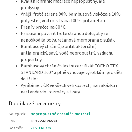
Kvalitní chránič matrace nepropustný, ale
prodyšný.
Vnější froté strana 90% bambusová viskóza a 10%
polyester, vnitřní strana 100% polyuretan.
Praní v pračce na 60 °C.
Při sušení pověsit froté stranou dolu, aby se
nepoškodila polyuretanová membrána o sušák.
Bambusový chránič je antibakteriální,
antialergický, savý, vodě nepropustný, vzduchu
propustný.
Bambusový chránič vlastní certifikát "OEKO TEX
STANDARD 100" a plně vyhovuje výrobkům pro děti
do tří let.
Vyrábíme v ČR ve všech velikostech, na zakázku i
nestandardní rozměry a tvary.
Doplňkové parametry
Kategorie
:
Nepropustné chrániče matrací
EAN
:
8595556126523
Rozměr
:
70 x 140 cm