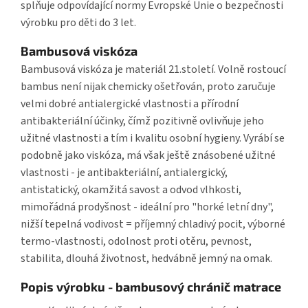
splňuje odpovídající normy Evropské Unie o bezpečnosti
výrobku pro děti do 3 let.
Bambusová viskóza
Bambusová viskóza je materiál 21.století. Volně rostoucí
bambus není nijak chemicky ošetřován, proto zaručuje
velmi dobré antialergické vlastnosti a přírodní
antibakteriální účinky, čímž pozitivně ovlivňuje jeho
užitné vlastnosti a tím i kvalitu osobní hygieny. Vyrábí se
podobně jako viskóza, má však ještě znásobené užitné
vlastnosti - je antibakteriální, antialergický,
antistatický, okamžitá savost a odvod vlhkosti,
mimořádná prodyšnost - ideální pro "horké letní dny",
nižší tepelná vodivost = příjemný chladivý pocit, výborné
termo-vlastnosti, odolnost proti otěru, pevnost,
stabilita, dlouhá životnost, hedvábně jemný na omak.
Popis výrobku - bambusový chránič matrace