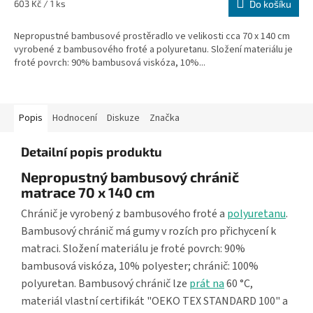
Měrná
603 Kč / 1 ks
Do košíku
cena:
Nepropustné bambusové prostěradlo ve velikosti cca 70 x 140 cm
vyrobené z bambusového froté a polyuretanu. Složení materiálu je
froté povrch: 90% bambusová viskóza, 10%...
Popis
Hodnocení
Diskuze
Značka
Detailní popis produktu
Nepropustný bambusový chránič
matrace 70 x 140 cm
Chránič je vyrobený z bambusového froté a
polyuretanu
.
Bambusový chránič má gumy v rozích pro přichycení k
matraci. Složení materiálu je froté povrch: 90%
bambusová viskóza, 10% polyester; chránič: 100%
polyuretan. Bambusový chránič lze
prát na
60 °C,
materiál vlastní certifikát "OEKO TEX STANDARD 100" a