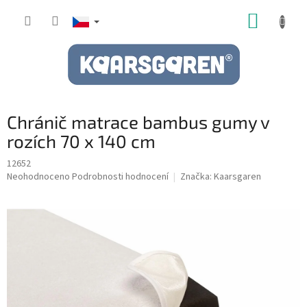
Přejít
NÁKUP
na
obsah
KOŠÍK
Chránič matrace bambus gumy v
rozích 70 x 140 cm
12652
Průměrné
Neohodnoceno
Podrobnosti hodnocení
Značka:
Kaarsgaren
hodnocení
produktu
je
0,0
z
5
hvězdiček.