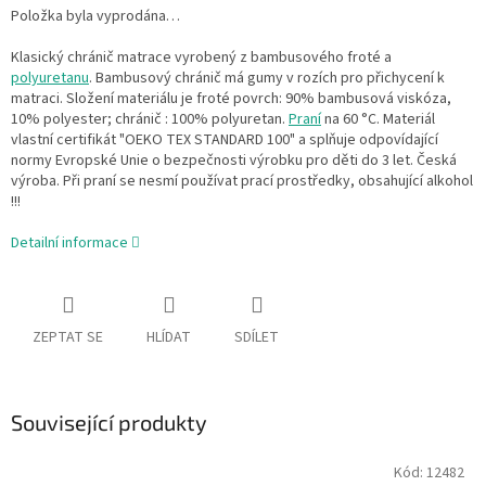
Položka byla vyprodána…
Klasický chránič matrace vyrobený z bambusového froté a
polyuretanu
. Bambusový chránič má gumy v rozích pro přichycení k
matraci. Složení materiálu je froté povrch: 90% bambusová viskóza,
10% polyester; chránič : 100% polyuretan.
Praní
na 60 °C. Materiál
vlastní certifikát "OEKO TEX STANDARD 100" a splňuje odpovídající
normy Evropské Unie o bezpečnosti výrobku pro děti do 3 let. Česká
výroba. Při praní se nesmí používat prací prostředky, obsahující alkohol
!!!
Detailní informace
ZEPTAT SE
HLÍDAT
SDÍLET
Související produkty
Kód:
12482