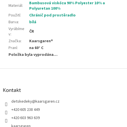
Bambusová viskóza 90% Polyester 10% a
Materiál
:
Polyuretan 100%
Použití
:
Chránič pod prostěradlo
Barva
:
bílá
Vyrábíme
ČR
v
:
Značka
:
Kaarsgaren®
Praní
:
na 60° C
Položka byla vyprodána…
Z
á
p
a
Kontakt
t
detskedeky
@
kaarsgaren.cz
í
+420 605 238 449
+420 603 963 639
kaarsgaren