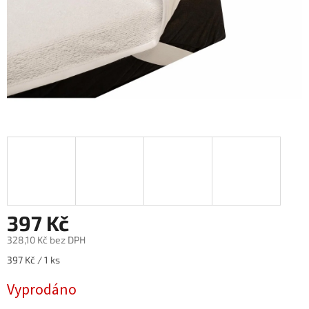
397 Kč
328,10 Kč bez DPH
Měrná
397 Kč / 1 ks
cena:
Vyprodáno