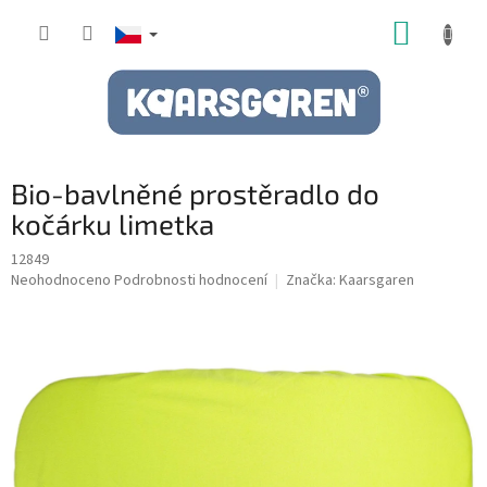
Přejít
NÁKUP
na
obsah
KOŠÍK
Bio-bavlněné prostěradlo do
kočárku limetka
12849
Průměrné
Neohodnoceno
Podrobnosti hodnocení
Značka:
Kaarsgaren
hodnocení
produktu
je
0,0
z
5
hvězdiček.