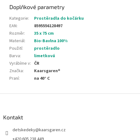
Doplňkové parametry
Kategorie
:
Prostěradla do kočárku
EAN
:
8595556128497
Rozměr
:
35 x 75 cm
Materiál
:
Bio-Bavlna 100%
Použití
:
prostěradlo
Barva
:
limetková
Vyrábíme v
:
ČR
Značka
:
Kaarsgaren®
Praní
:
na 40° C
Z
á
p
a
Kontakt
t
detskedeky
@
kaarsgaren.cz
í
+420 605 238 449