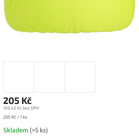
205 Kč
169,42 Kč bez DPH
Měrná
205 Kč / 1 ks
cena:
Skladem
(>5 ks)