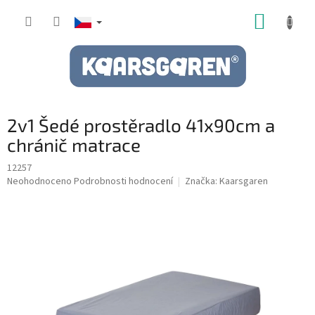
Přejít
NÁKUP
na
obsah
KOŠÍK
2v1 Šedé prostěradlo 41x90cm a
chránič matrace
12257
Průměrné
Neohodnoceno
Podrobnosti hodnocení
Značka:
Kaarsgaren
hodnocení
produktu
je
0,0
z
5
hvězdiček.