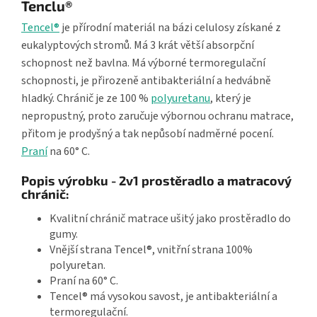
Tenclu®
Tencel®
je přírodní materiál na bázi celulosy získané z
eukalyptových stromů. Má 3 krát větší absorpční
schopnost než bavlna. Má výborné termoregulační
schopnosti, je přirozeně antibakteriální a hedvábně
hladký. Chránič je ze 100 %
polyuretanu
, který je
nepropustný, proto zaručuje výbornou ochranu matrace,
přitom je prodyšný a tak nepůsobí nadměrné pocení.
Praní
na 60° C.
Popis výrobku - 2v1 prostěradlo a matracový
chránič:
Kvalitní chránič matrace ušitý jako prostěradlo do
gumy.
Vnější strana Tencel®, vnitřní strana 100%
polyuretan.
Praní na 60° C.
Tencel® má vysokou savost, je antibakteriální a
termoregulační.