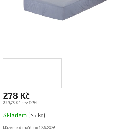
278 Kč
229,75 Kč bez DPH
Měrná
Skladem
(>5 ks)
cena:
Můžeme doručit do:
12.8.2026