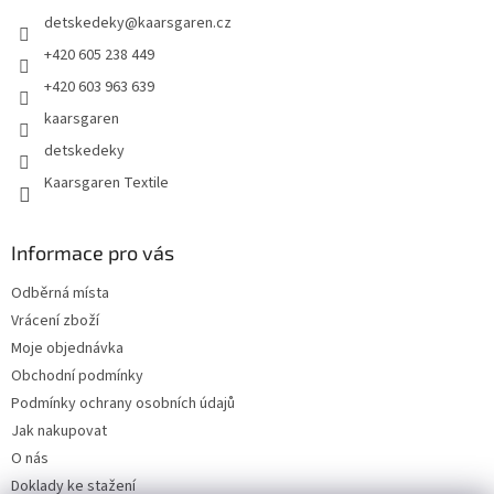
t
detskedeky
@
kaarsgaren.cz
í
+420 605 238 449
+420 603 963 639
kaarsgaren
detskedeky
Kaarsgaren Textile
Informace pro vás
Odběrná místa
Vrácení zboží
Moje objednávka
Obchodní podmínky
Podmínky ochrany osobních údajů
Jak nakupovat
O nás
Doklady ke stažení