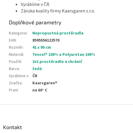
Vyrábíme v ČR.
Záruka kvality firmy Kaarsgaren s.r.o.
Doplňkové parametry
Kategorie
:
Nepropustná prostěradla
EAN
:
8595556122570
Rozměr
:
41 x 90 cm
Materiál
:
Tencel® 100% a Polyuretan 100%
Použití
:
2v1 prostěradlo a chránič
Barva
:
šedá
Vyrábíme v
:
ČR
Značka
:
Kaarsgaren®
Praní
:
na 60° C
Z
á
p
a
Kontakt